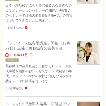
日本化粧品検定協会と美容鍼灸の会美真会の
コラボレーションセミナーの開催が決定!! こ
のセミナーでは肌の悩み&表情筋+ツボの内容
について学ぶことが出来ます。
この記事を読む
「レディース鍼灸学講座」開催（12月
22日）主催：美容鍼灸の会美真会
2019年11月9日
イベント
美容鍼灸の会美真会が主催するレディース鍼
灸学講座開催のお知らせです。50歳前後の年
代、アラフィフ世代の女性が抱える悩みや症
状をテーマに講座を行います。
この記事を読む
スマホだけで撮影＆編集 店舗型ビジ