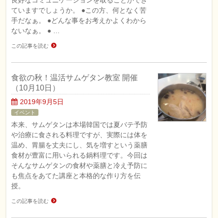
良好なコミュニケーションを取ることができ
ていますでしょうか。 ●この方、何となく苦
手だなぁ。 ●どんな事をお考えかよくわから
ないなぁ。 ● …
この記事を読む
食欲の秋！温活サムゲタン教室 開催
（10月10日）
2019年9月5日
イベント
本来、サムゲタンは本場韓国では夏バテ予防
や治療に食される料理ですが、実際には体を
温め、胃腸を丈夫にし、気を増すという薬膳
食材が豊富に用いられる鍋料理です。今回は
そんなサムゲタンの食材や薬膳と冷え予防に
も焦点をあてた講座と本格的な作り方を伝
授。
この記事を読む