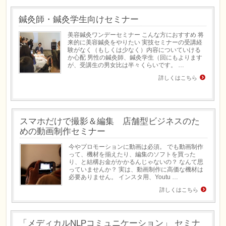
鍼灸師・鍼灸学生向けセミナー
美容鍼灸ワンデーセミナー こんな方におすすめ 将
来的に美容鍼灸をやりたい 実技セミナーの受講経
験がなく（もしくは少なく）内容についていける
か心配 男性の鍼灸師、鍼灸学生（回にもよります
が、受講生の男女比は半々くらいです。 …
詳しくはこちら
スマホだけで撮影＆編集 店舗型ビジネスのた
めの動画制作セミナー
今やプロモーションに動画は必須。 でも動画制作
って、機材を揃えたり、編集のソフトを買った
り、と結構お金がかかるんじゃないの？ なんて思
っていませんか？ 実は、動画制作に高価な機材は
必要ありません。 インスタ用、Youtu …
詳しくはこちら
「メディカルNLPコミュニケーション」 セミナ