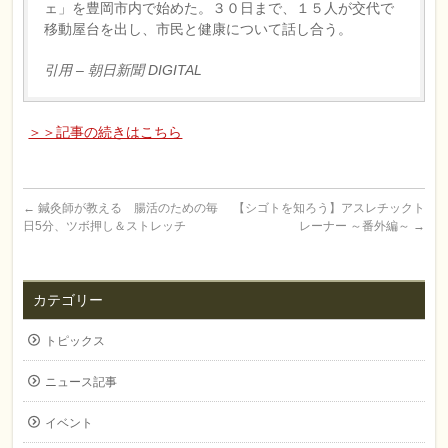
ェ」を豊岡市内で始めた。３０日まで、１５人が交代で
移動屋台を出し、市民と健康について話し合う。
引用 – 朝日新聞 DIGITAL
＞＞記事の続きはこちら
←
鍼灸師が教える 腸活のための毎
【シゴトを知ろう】アスレチックト
日5分、ツボ押し＆ストレッチ
レーナー ～番外編～
→
カテゴリー
トピックス
ニュース記事
イベント