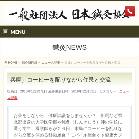
MENU
鍼灸NEWS
HOME
»
鍼灸NEWS
»
ニュース記事
»
兵庫）コーヒーを配りながら住民と交流
兵庫）コーヒーを配りながら住民と交流
投稿日 : 2016年12月27日
最終更新日時 : 2016年12月31日
カテゴリー :
ニュー
ス記事
お茶をしながら、健康談議をしませんか？ 但馬など県
北部出身の大学医学部や鍼灸（しんきゅう）師の学校に
通う学生、看護師らが２６日、市民にコーヒーを配りな
がら交流を深める移動屋台「モバイル屋台ｄｅ健康カフ