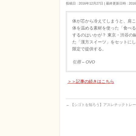
投稿日 : 2016年12月27日
最終更新日時 : 201
体が芯から冷えてしまうと、肩こ
体を温める素材を使った「食べる
するのはいかが？ 東京・渋谷の
た「漢方スイーツ」をセットにした
限定で提供する。
引用 – OVO
＞＞記事の続きはこちら
←
【シゴトを知ろう】アスレチックトレー