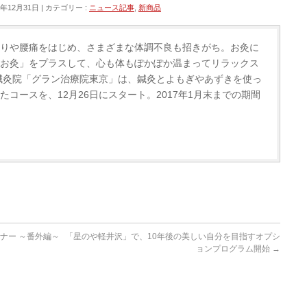
6年12月31日
カテゴリー :
ニュース記事
,
新商品
りや腰痛をはじめ、さまざまな体調不良も招きがち。お灸に
お灸」をプラスして、心も体もぽかぽか温まってリラックス
鍼灸院「グラン治療院東京」は、鍼灸とよもぎやあずきを使っ
コースを、12月26日にスタート。2017年1月末までの期間
ナー ～番外編～
「星のや軽井沢」で、10年後の美しい自分を目指すオプシ
ョンプログラム開始
→