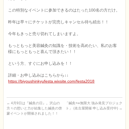
この特別なイベントに参加できるのはたった100名の方だけ。
昨年は早々にチケットが完売しキャンセル待ち続出！！
今年もきっと売り切れてしまいますよ。
もっともっと美容鍼灸の知識を・技術を高めたい、私のお客
様にもっともっと喜んで頂きたい！！
という方、すぐにお申し込みを！！
詳細・お申し込みはこちらから↓↓
https://biyoushinkyufesta.wixsite.com/festa2018
←
4月9日は『鍼灸の日』。沢山の
「鍼灸×∞無限大 強み発見プロジェク
方々の想いと力が結集した鍼灸の啓
ト」 (名古屋開催 申し込み受付中)
→
蒙イベントが開催されました！！