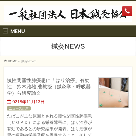
MENU
鍼灸NEWS
HOME
»
鍼灸NEWS
慢性閉塞性肺疾患に「はり治療」有効
性 鈴木雅雄 准教授（鍼灸学・呼吸器
学）ら研究論文
0218年11月13日
ニュース記事
たばこが主な原因とされる慢性閉塞性肺疾患
（ＣＯＰＤ）による栄養障害に、はり治療が
有効であるとの研究結果が発表。はり治療が
胃の運動や栄養吸収を促進すること、そして