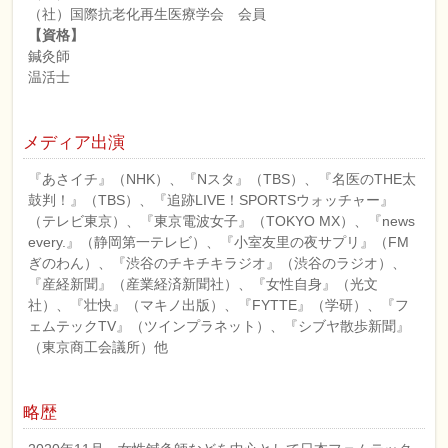
（社）国際抗老化再生医療学会 会員
【資格】
鍼灸師
温活士
メディア出演
『あさイチ』（NHK）、『Nスタ』（TBS）、『名医のTHE太
鼓判！』（TBS）、『追跡LIVE！SPORTSウォッチャー』
（テレビ東京）、『東京電波女子』（TOKYO MX）、『news
every.』（静岡第一テレビ）、『小室友里の夜サプリ』（FM
ぎのわん）、『渋谷のチキチキラジオ』（渋谷のラジオ）、
『産経新聞』（産業経済新聞社）、『女性自身』（光文
社）、『壮快』（マキノ出版）、『FYTTE』（学研）、『フ
ェムテックTV』（ツインプラネット）、『シブヤ散歩新聞』
（東京商工会議所）他
略歴