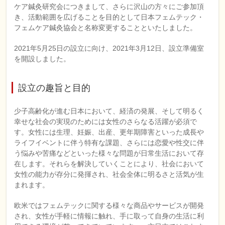
ケア鍼灸研究会につきまして、さらに沢山の方々にご参加頂
き、活動範囲を広げることを目的として日本フェムテック・
フェムケア鍼灸協会と名称変更することといたしました。
2021年5月25日の設立に向け、2021年3月12日、設立準備室
を開設しました。
設立の趣旨と目的
少子高齢化が進む日本において、経済の発展、そして明るく
幸せな社会の実現のためには女性のさらなる活躍が必須で
す。女性には生理、妊娠、出産、更年期障害といった成長や
ライフイベントに伴う特有な課題、さらには恋愛や性交に伴
う悩みや苦痛などといった様々な問題が日常生活において存
在します。それらを解決していくことにより、社会において
女性の能力が存分に発揮され、社会全体に明るさと活気が生
まれます。
欧米ではフェムテックに関する様々な商品やサービスが開発
され、女性が手軽に情報に触れ、手に取って自身の生活に利