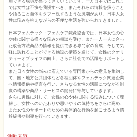
用できる環境が整ってきていています。一方日本ではこれま
では女性は不快を我慢すべき、またそれらの情報を扱うこと
や語ること自体をタブー視するような風潮があり、日本人女
性は悩みを抱えながらの不便な生活を強いられてきました。
日本フェムテック・フェムケア鍼灸協会では、日本女性の心
や体に関する様々な悩みの相談を受け、また一人一人に合っ
た改善方法商品の情報を提供できる専門家の育成、そして気
軽に訪れることができる施設の構築を通じて、女性のクオリ
ティーオブライフの向上、さらに社会での活躍をサポートし
ていきます。
また日々女性の悩みに応えている専門家からの意見を集約し
て、国・地方公共団体など各種団体やフェムテック関連企業
へ情報提供や提言を行い、さらなる女性の活躍につながる制
度の構築や商品・サービスの開発に寄与していきます。
さらに男性に対して、女性の心や体に関する悩みについて理
解し、女性へのいたわりや思いやりの気持ちをさらに高め、
また女性のサポートのための具体的な行動を起こせるよう情
報提供や指導を行っていきます。
活動内容