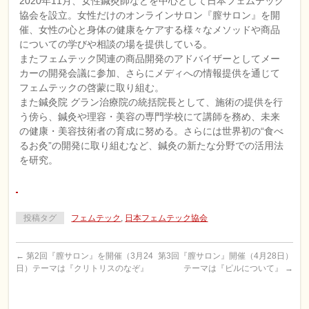
2020年11月、女性鍼灸師などを中心として日本フェムテック
協会を設立。女性だけのオンラインサロン『膣サロン』を開
催、女性の心と身体の健康をケアする様々なメソッドや商品
についての学びや相談の場を提供している。
またフェムテック関連の商品開発のアドバイザーとしてメー
カーの開発会議に参加、さらにメディへの情報提供を通じて
フェムテックの啓蒙に取り組む。
また鍼灸院 グラン治療院の統括院長として、施術の提供を行
う傍ら、鍼灸や理容・美容の専門学校にて講師を務め、未来
の健康・美容技術者の育成に努める。さらには世界初の“食べ
るお灸”の開発に取り組むなど、鍼灸の新たな分野での活用法
を研究。
投稿タグ
フェムテック
,
日本フェムテック協会
←
第2回『膣サロン』を開催（3月24
第3回『膣サロン』開催（4月28日）
日）テーマは『クリトリスのなぞ』
テーマは『ピルについて』
→