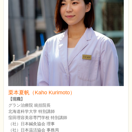
栗本夏帆（Kaho Kurimoto）
【現職】
グラン治療院 統括院長
北海道科学大学 特別講師
窪田理容美容専門学校 特別講師
（社）日本鍼灸協会 理事
（社）日本温活協会 事務局