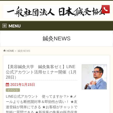
MENU
鍼灸NEWS
HOME
»
鍼灸NEWS
【美容鍼灸大学 鍼灸集客ゼミ】LINE
公式アカウント活用セミナー開催（1月
28日）
2021年1月15日
イベント
LINE公式アカウント 使ってますか？> ★メ
ールよりも断然開封率＆即効性が高い！ ★友
達登録が簡単にできる ★お客様がチャットで
気軽に質問できる ★新規客の集客や販売促進