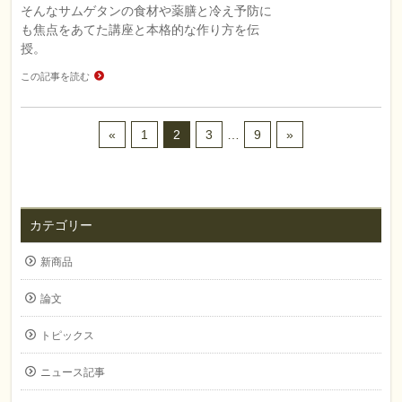
そんなサムゲタンの食材や薬膳と冷え予防に
も焦点をあてた講座と本格的な作り方を伝
授。
この記事を読む
«
1
2
3
…
9
»
カテゴリー
新商品
論文
トピックス
ニュース記事